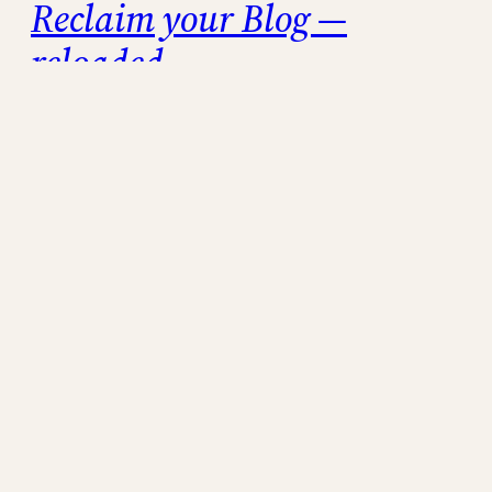
Reclaim your Blog —
reloaded
Ihr kennt das auch, oder? — Du suchst eine
Diskussion, einen Tipp oder ein Bild, das Dir
eben noch in die Facebook oder Twitter-
Timeline gespült wurde; vergebens. Es ist
nirgendwo zu finden. Das Social Web hat
Amnesie und nur Mark Zuckerberg hat das
Admintool, um das zu finden, was Du letzten
Sommer gepostet hast. Dabei…
19. Dezember 2022
Tschüss Twitter