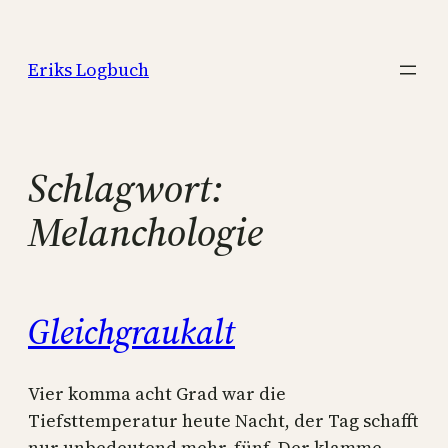
Zum
Inhalt
Eriks Logbuch
springen
Schlagwort:
Melanchologie
Gleichgraukalt
Vier komma acht Grad war die
Tiefsttemperatur heute Nacht, der Tag schafft
nur unbedeutend mehr, fünf. Der klamme