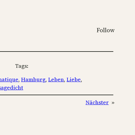
Follow
Tags:
matique
, 
Hamburg
, 
Leben
, 
Liebe
, 
sagedicht
Nächster
»