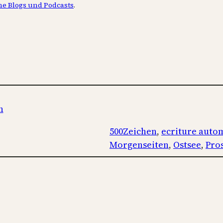
ne Blogs und Podcasts
.
n
500Zeichen
, 
ecriture auto
Morgenseiten
, 
Ostsee
, 
Pro