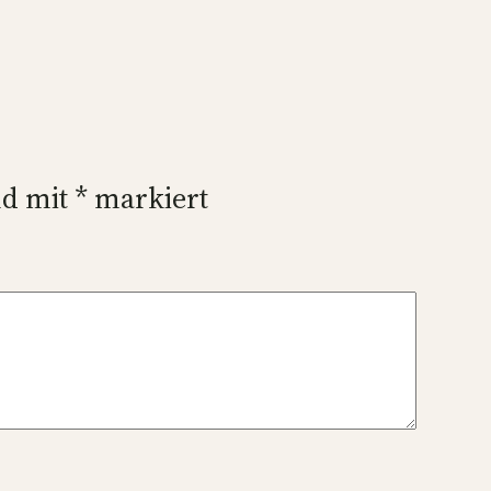
nd mit
*
markiert