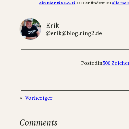
ein Bier via Ko-Fi
>> Hier findest Du
alle mei
Erik
@erik@blog.ring2.de
Posted
in
500 Zeiche
«
Vorheriger
Comments