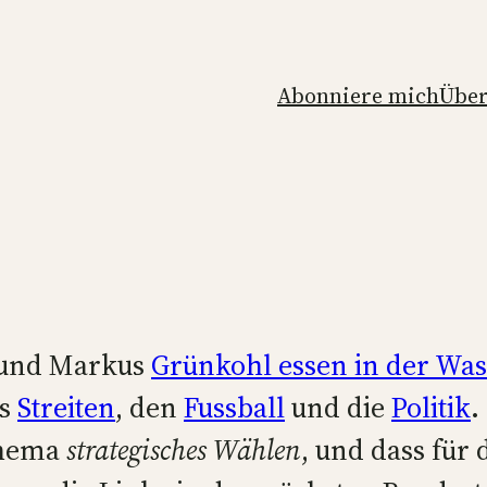
Abonniere mich
Über
eund
Markus
Grünkohl essen in der Wa
as
Streiten
, den
Fussball
und die
Politik
.
Thema
strategisches Wählen
, und dass für