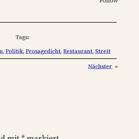
Follow
Tags:
n
, 
Politik
, 
Prosagedicht
, 
Restaurant
, 
Streit
Nächster
»
nd mit
*
markiert