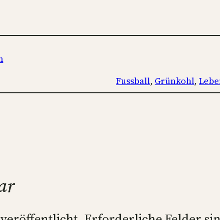
n
Fussball
, 
Grünkohl
, 
Lebe
ar
veröffentlicht.
Erforderliche Felder si