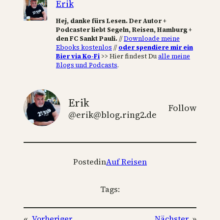
Erik
Hej, danke fürs Lesen. Der Autor +
Podcaster liebt Segeln, Reisen, Hamburg +
den FC Sankt Pauli.
//
Downloade meine
Ebooks kostenlos
//
oder spendiere mir ein
Bier via Ko-Fi
>> Hier findest Du
alle meine
Blogs und Podcasts
.
Erik
Follow
@erik@blog.ring2.de
Posted
in
Auf Reisen
Tags:
«
Vorheriger
Nächster
»