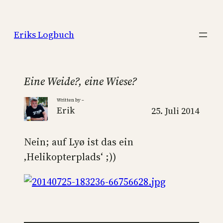
Zum
Inhalt
Eriks Logbuch
springen
Eine Weide?, eine Wiese?
Written by –
Erik
25. Juli 2014
Nein; auf Lyø ist das ein
‚Helikopterplads‘ ;))