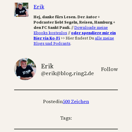
Erik
Hej, danke fürs Lesen. Der Autor +
Podcaster liebt Segeln, Reisen, Hamburg +
den FC Sankt Pauli.
//
Downloade meine
Ebooks kostenlos
//
oder spendiere mir ein
Bier via Ko-Fi
>> Hier findest Du
alle meine
Blogs und Podcasts
.
Erik
Follow
@erik@blog.ring2.de
Posted
in
500 Zeichen
Tags: