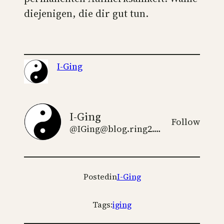
diejenigen, die dir gut tun.
I-Ging
I-Ging
Follow
@IGing@blog.ring2.de
Posted
in
I-Ging
Tags:
iging