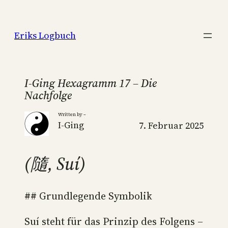
Zum
Inhalt
Eriks Logbuch
springen
I-Ging Hexagramm 17 – Die
Nachfolge
Written by –
I-Ging
7. Februar 2025
(隨, Suí)
## Grundlegende Symbolik
Suí steht für das Prinzip des Folgens –