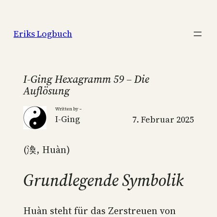
Zum
Inhalt
Eriks Logbuch
springen
I-Ging Hexagramm 59 – Die
Auflösung
Written by –
I-Ging
7. Februar 2025
(渙, Huàn)
Grundlegende Symbolik
Huàn steht für das Zerstreuen von