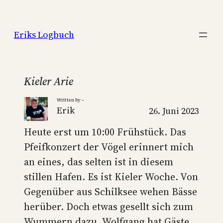
Zum
Inhalt
Eriks Logbuch
springen
Kieler Arie
Written by –
Erik
26. Juni 2023
Heute erst um 10:00 Frühstück. Das
Pfeifkonzert der Vögel erinnert mich
an eines, das selten ist in diesem
stillen Hafen. Es ist Kieler Woche. Von
Gegenüber aus Schilksee wehen Bässe
herüber. Doch etwas gesellt sich zum
Wummern dazu. Wolfgang hat Gäste