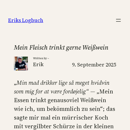
Zum
Inhalt
Eriks Logbuch
springen
Mein Fleisch trinkt gerne Weißwein
Written by –
Erik
9. September 2025
„
Min mad drikker lige så meget hvidvin
som mig for at være fordøjelig“
— „Mein
Essen trinkt genausoviel Weißwein
wie ich, um bekömmlich zu sein“; das
sagte mir mal ein mürrischer Koch
mit vergilbter Schürze in der kleinen