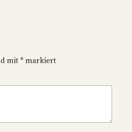
nd mit
*
markiert