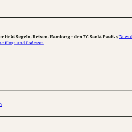
er liebt Segeln, Reisen, Hamburg + den FC Sankt Pauli.
//
Downl
ne Blogs und Podcasts
.
n