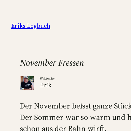
Zum
Inhalt
springen
Eriks Logbuch
November Fressen
Written by –
Erik
Der November beisst ganze Stück
Der Sommer war so warm und hint
schon aus der Bahn wirft.