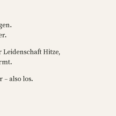
gen.
er.
r Leidenschaft Hitze,
rmt.
 – also los.