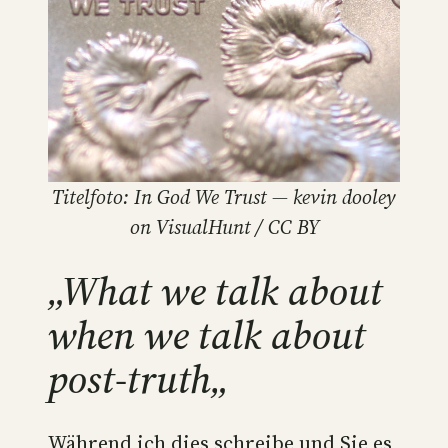
Titelfoto: In God We Trust — kevin dooley
on VisualHunt / CC BY
„What we talk about
when we talk about
post-truth„
Während ich dies schreibe und Sie es