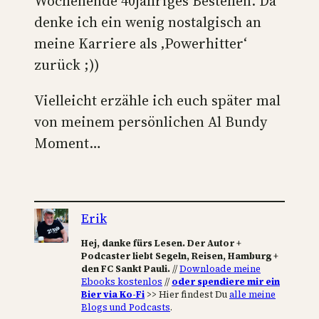
Wochenende 40jähriges Bestehen. Da
denke ich ein wenig nostalgisch an
meine Karriere als ‚Powerhitter‘
zurück ;))
Vielleicht erzähle ich euch später mal
von meinem persönlichen Al Bundy
Moment…
Erik
Hej, danke fürs Lesen. Der Autor +
Podcaster liebt Segeln, Reisen, Hamburg +
den FC Sankt Pauli.
//
Downloade meine
Ebooks kostenlos
//
oder spendiere mir ein
Bier via Ko-Fi
>> Hier findest Du
alle meine
Blogs und Podcasts
.