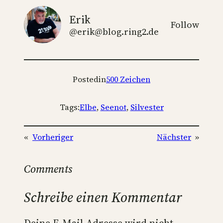
Erik
Follow
@erik@blog.ring2.de
Posted
in
500 Zeichen
Tags:
Elbe
, 
Seenot
, 
Silvester
«
Vorheriger
Nächster
»
Comments
Schreibe einen Kommentar
Deine E-Mail-Adresse wird nicht