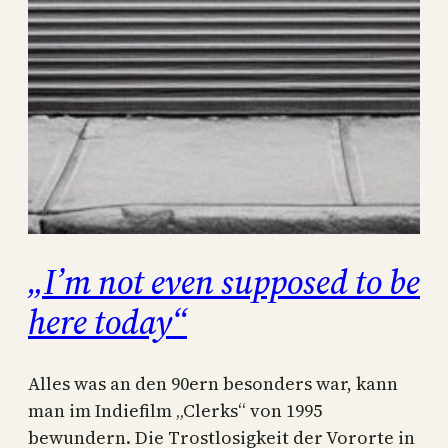
„I’m not even supposed to be
here today“
Alles was an den 90ern besonders war, kann
man im Indiefilm „Clerks“ von 1995
bewundern. Die Trostlosigkeit der Vororte in