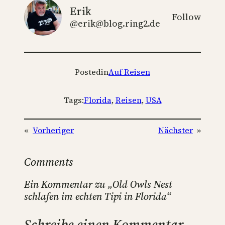
Erik
Follow
@erik@blog.ring2.de
Posted
in
Auf Reisen
Tags:
Florida
, 
Reisen
, 
USA
«
Vorheriger
Nächster
»
Comments
Ein Kommentar zu „Old Owls Nest
schlafen im echten Tipi in Florida“
Schreibe einen Kommentar