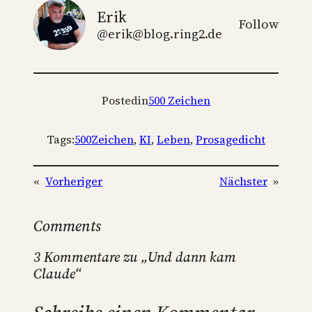
Erik
Follow
@erik@blog.ring2.de
Posted
in
500 Zeichen
Tags:
500Zeichen
, 
KI
, 
Leben
, 
Prosagedicht
«
Vorheriger
Nächster
»
Comments
3 Kommentare zu „Und dann kam
Claude“