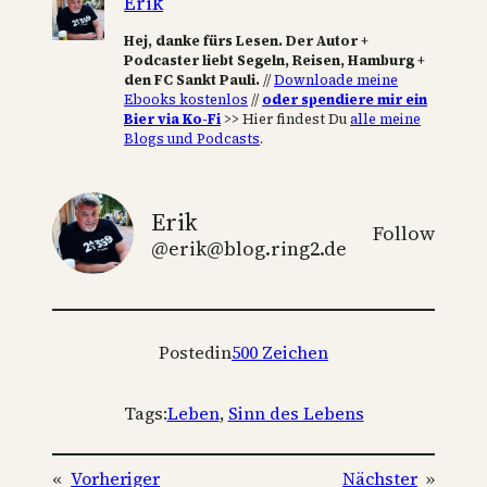
Erik
Hej, danke fürs Lesen. Der Autor +
Podcaster liebt Segeln, Reisen, Hamburg +
den FC Sankt Pauli.
//
Downloade meine
Ebooks kostenlos
//
oder spendiere mir ein
Bier via Ko-Fi
>> Hier findest Du
alle meine
Blogs und Podcasts
.
Erik
Follow
@erik@blog.ring2.de
Posted
in
500 Zeichen
Tags:
Leben
, 
Sinn des Lebens
«
Vorheriger
Nächster
»