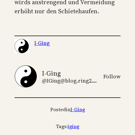
wirds anstrengend und Vermeidung
erhöht nur den Schietehaufen.
I-Ging
I-Ging
Follow
@IGing@blog.ring2.de
Posted
in
I-Ging
Tags:
iging