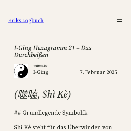
Zum
Inhalt
Eriks Logbuch
springen
I-Ging Hexagramm 21 – Das
Durchbeißen
Written by –
I-Ging
7. Februar 2025
(噬嗑, Shì Kè)
## Grundlegende Symbolik
Shì Kè steht für das Überwinden von