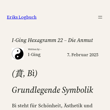
Zum
Inhalt
Eriks Logbuch
springen
I-Ging Hexagramm 22 – Die Anmut
Written by –
I-Ging
7. Februar 2025
(賁, Bì)
Grundlegende Symbolik
Bì steht für Schönheit, Ästhetik und