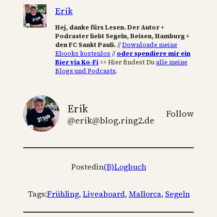
Erik
Hej, danke fürs Lesen. Der Autor +
Podcaster liebt Segeln, Reisen, Hamburg +
den FC Sankt Pauli.
//
Downloade meine
Ebooks kostenlos
//
oder spendiere mir ein
Bier via Ko-Fi
>> Hier findest Du
alle meine
Blogs und Podcasts
.
Erik
Follow
@erik@blog.ring2.de
Posted
in
(B)Logbuch
Tags:
Frühling
, 
Liveaboard
, 
Mallorca
, 
Segeln